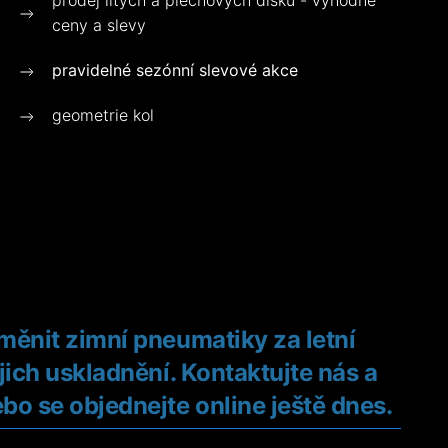
prodej litých a plechových disků - výhodné
ceny a slevy
pravidelné sezónní slevové akce
geometrie kol
měnit zimní pneumatiky za letní
jich uskladnění. Kontaktujte nás a
bo se objednejte online ještě dnes.