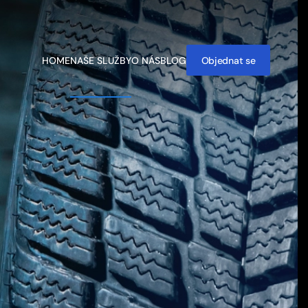
HOME
NAŠE SLUŽBY
O NÁS
BLOG
Objednat se