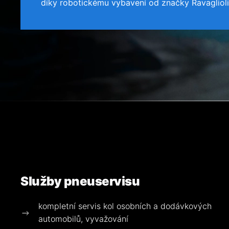
díky robotickému vybavení od značky Ravaglioli
Služby pneuservisu
kompletní servis kol osobních a dodávkových
automobilů, vyvažování