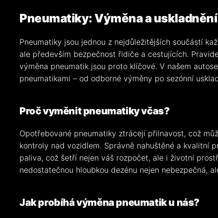
Pneumatiky: Výměna a uskladnění
Pneumatiky jsou jednou z nejdůležitějších součástí každ
ale především bezpečnost řidiče a cestujících. Pravid
výměna pneumatik jsou proto klíčové. V našem autose
pneumatikami – od odborné výměny po sezónní usklad
Proč vyměnit pneumatiky včas?
Opotřebované pneumatiky ztrácejí přilnavost, což můž
kontroly nad vozidlem. Správně nahuštěné a kvalitní 
paliva, což šetří nejen váš rozpočet, ale i životní pro
nedostatečnou hloubkou dezénu nejen nebezpečná, ale
Jak probíhá výměna pneumatik u nás?