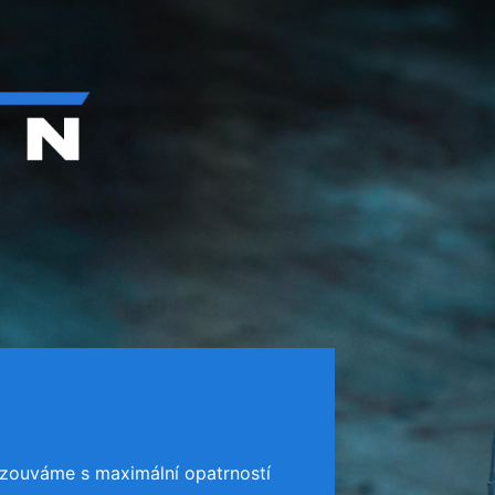
zouváme s maximální opatrností