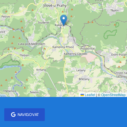
Leaflet
|
©
OpenStreetMap
NAVIGOVAT