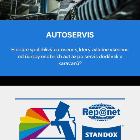
AUTOSERVIS
Hledáte spolehlivý autoservis, který zvládne všechno
od údržby osobních aut až po servis dodávek a
karavanů?